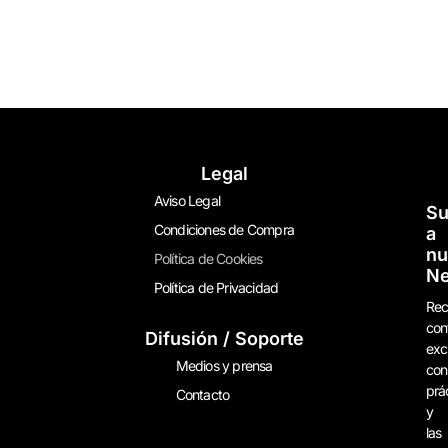
Legal
Aviso Legal
Su
Condiciones de Compra
a
nu
Política de Cookies
Ne
Política de Privacidad
Rec
con
Difusión / Soporte
exc
Medios y prensa
con
prá
Contacto
y
las