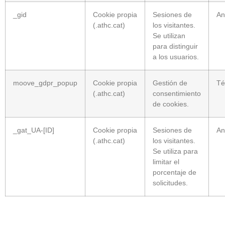
_gid
Cookie propia
Sesiones de
An
(.athc.cat)
los visitantes.
Se utilizan
para distinguir
a los usuarios.
moove_gdpr_popup
Cookie propia
Gestión de
Té
(.athc.cat)
consentimiento
de cookies.
_gat_UA-[ID]
Cookie propia
Sesiones de
An
(.athc.cat)
los visitantes.
Se utiliza para
limitar el
porcentaje de
solicitudes.