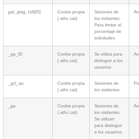
gat_gtag_UA
[ID]
Cookie propia
Sesiones de
An
(.athc.cat)
los visitantes.
Para limitar el
porcentaje de
solicitudes.
_ga_ID
Cookie propia
Se utiliza para
An
(.athc.cat)
distinguir a los
usuarios.
_gcl_au
Cookie propia
Sesiones de
Pub
(.athc.cat)
los visitantes.
_ga
Cookie propia
Sesiones de
An
(.athc.cat)
los visitantes.
Se utilizan
para distinguir
a los usuarios.