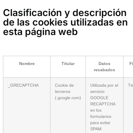
Clasificación y descripción
de las cookies utilizadas en
esta página web
Nombre
Titular
Datos
F
recabados
_GRECAPTCHA
Cookie de
Utilizada por el
Té
terceros
servicio
(.google.com)
GOOGLE
RECAPTCHA
en los
formularios
para evitar
SPAM.